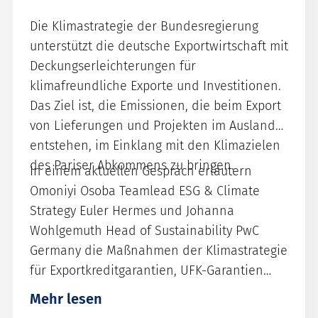
Die Klimastrategie der Bundesregierung
unterstützt die deutsche Exportwirtschaft mit
Deckungserleichterungen für
klimafreundliche Exporte und Investitionen.
Das Ziel ist, die Emissionen, die beim Export
von Lieferungen und Projekten im Ausland
entstehen, im Einklang mit den Klimazielen
des Pariser Abkommens zu bringen.
In einem aktuellen Gespräch erläutern
Omoniyi Osoba Teamlead ESG & Climate
Strategy Euler Hermes und Johanna
Wohlgemuth Head of Sustainability PwC
Germany die Maßnahmen der Klimastrategie
für Exportkreditgarantien, UFK-Garantien
und Investitionsgarantien im Detail und wie
Mehr lesen
sie damit Unternehmen auf ihrem Weg hin