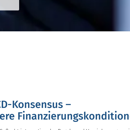
CD-Konsensus –
lere Finanzierungskonditio