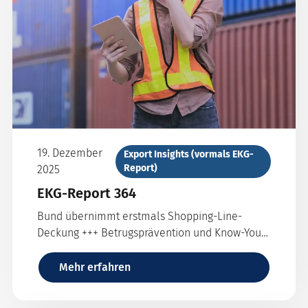
19. Dezember
Export Insights (vormals EKG-
Report)
2025
EKG-Report 364
Bund übernimmt erstmals Shopping-Line-
Deckung +++ Betrugsprävention und Know-Your-
Customer-Prozess angepasst +++ neue OECD-
Länderrisikoeinstufung +++ Webbasierter
Mehr erfahren
Entgeltrechner +++ China: Herausfordernde
Bedingungen für Maschinen- und Anlagenbauer