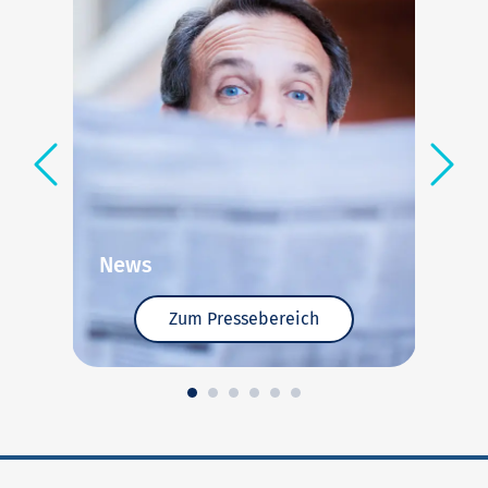
News
E
Zum Pressebereich