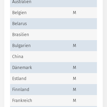
Australien
Belgien
M
Belarus
Brasilien
Bulgarien
M
China
Dänemark
M
Estland
M
Finnland
M
Frankreich
M