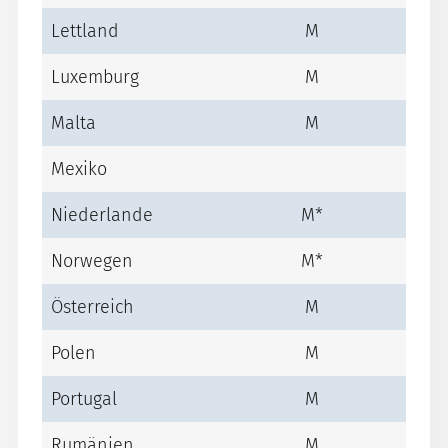
Lettland
M
Luxemburg
M
Malta
M
Mexiko
Niederlande
M*
Norwegen
M*
Österreich
M
Polen
M
Portugal
M
Rumänien
M