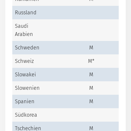
Russland
Saudi
Arabien
Schweden
M
Schweiz
M*
Slowakei
M
Slowenien
M
Spanien
M
Südkorea
Tschechien
M