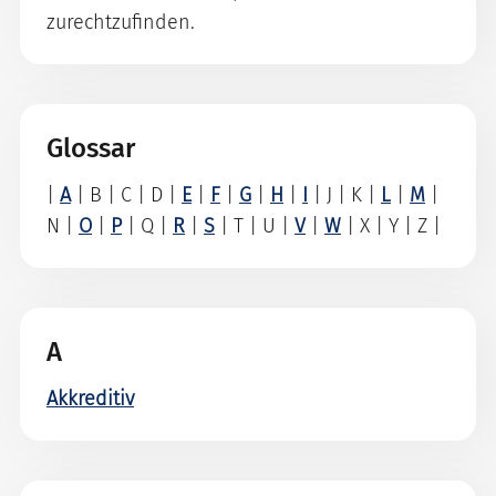
zurechtzufinden.
Glossar
|
A
| B | C | D |
E
|
F
|
G
|
H
|
I
| J | K |
L
|
M
|
N |
O
|
P
| Q |
R
|
S
| T | U |
V
|
W
| X | Y | Z |
A
Akkreditiv