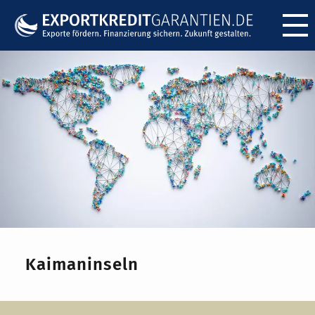
Menü ö
Kaimaninseln