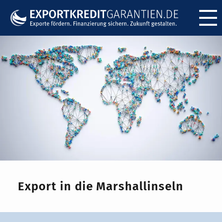
Menü ö
Export in die Marshallinseln