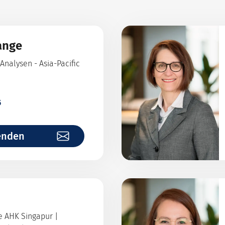
ange
Analysen - Asia-Pacific
5
enden
e AHK Singapur |