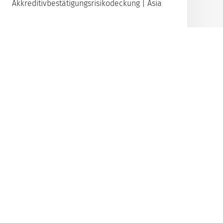
Akkreditivbestätigungsrisikodeckung | Asia
+49 40 8834 9289
Nachricht senden