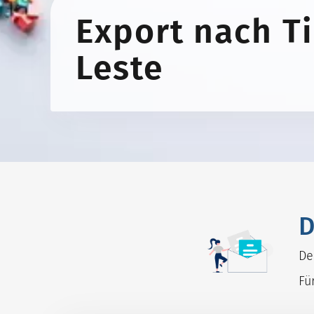
Export nach T
Leste
D
De
Fü