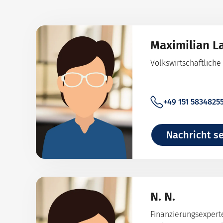
Maximilian L
Volkswirtschaftliche 
+49 151 5834825
Nachricht s
N. N.
Finanzierungsexpert