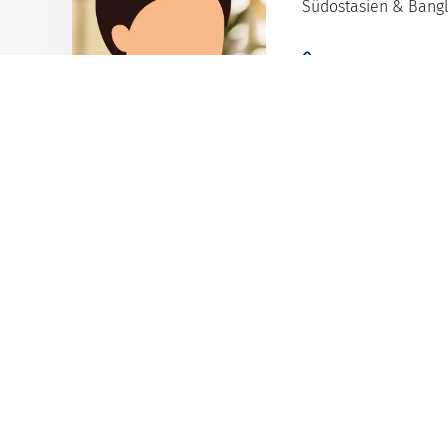
Südostasien & Bang
Nachricht send
Mehr zur Re
L