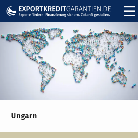
Menü ö
Ungarn