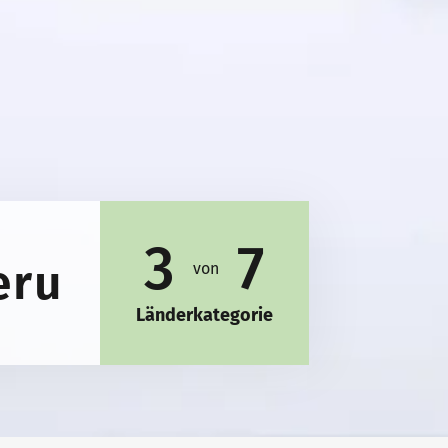
3
7
eru
von
Länderkategorie