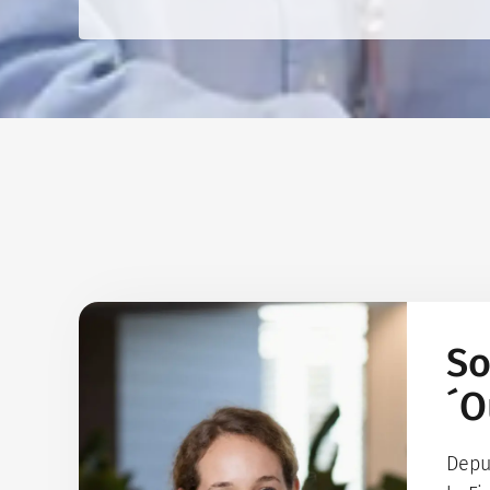
So
´O
Depu