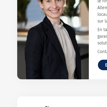
le F
Alle
loca
sur l
En ta
gara
solu
Cont