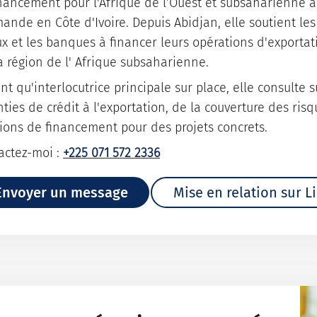
inancement pour l'Afrique de l’Ouest et subsaharienne a
mande en Côte d'Ivoire. Depuis Abidjan, elle soutient le
ux et les banques à financer leurs opérations d'exportat
a région de l' Afrique subsaharienne.
nt qu'interlocutrice principale sur place, elle consulte s
nties de crédit à l'exportation, de la couverture des ri
tions de financement pour des projets concrets.
actez-moi :
+225 071 572 2336
Envoyer un message
Mise en relation sur L