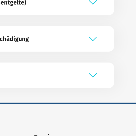
sentgelte)
schädigung