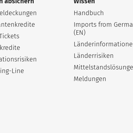
n absichern
Wissen
ldeckungen
Handbuch
antenkredite
Imports from Germ
(EN)
Tickets
Länderinformation
kredite
Länderrisiken
ationsrisiken
Mittelstandslösung
ing-Line
Meldungen