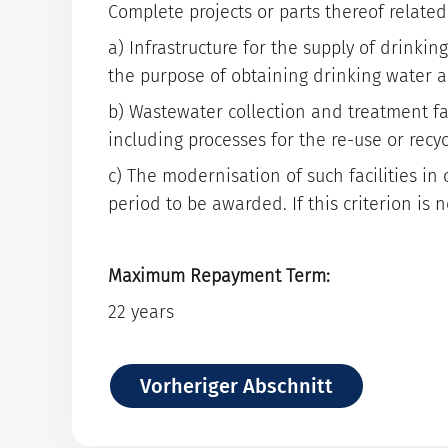
Fabrikationsrisikodeckung
Klima-Check
Complete projects or parts thereof relate
YouTube-Kanal
Vertragsgarantiedeckung
a) Infrastructure for the supply of drinkin
the purpose of obtaining drinking water a
Leasingdeckung
b) Wastewater collection and treatment fa
including processes for the re-use or recyc
c) The modernisation of such facilities in
period to be awarded. If this criterion is 
Maximum Repayment Term:
22 years
Vorheriger Abschnitt