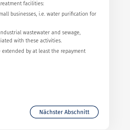
eatment facilities:
Wir prüfen Ihr Vorhaben
All-In-Entgelt-Indikation
Informationen
kostenlos und
inklusive Finanzierungsplan.
all businesses, i.e. water purification for
Download Formulare
unverbindlich.
d industrial wastewater and sewage,
Schaden melden
iated with these activities.
Antrag stellen
 be extended by at least the repayment
So geht's einfach und
schnell.
Nächster Abschnitt