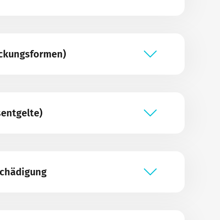
eckungsformen)
sentgelte)
schädigung