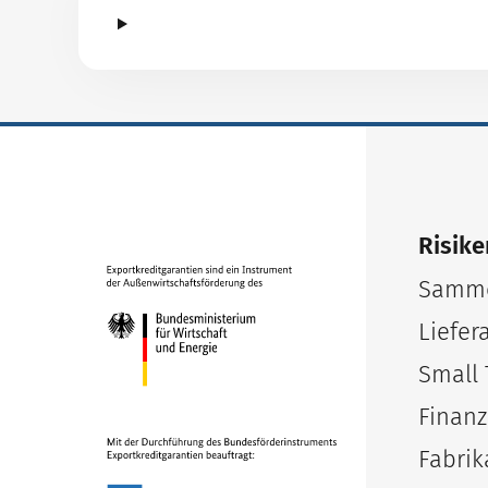
Risike
Samme
Liefer
Small 
Finanz
Fabrik