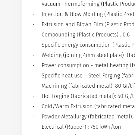
Fabrikationsrisikodeckung
Klima-Check
Vacuum Thermoforming (Plastic Product
YouTube-Kanal
Vertragsgarantiedeckung
Injection & Blow Molding (Plastic Prod
Extrusion and Blown Film (Plastic Prod
Leasingdeckung
Compounding (Plastic Products) : 0.6 -
Specific energy consumption (Plastic P
Welding (joining 4mm steel plate) (fab
Power consumption - metal heating (fab
Specific heat use – Steel Forging (fabri
Machining (fabricated metal): 80 GJ/t 
Hot Forging (fabricated metal): 50 GJ/t
Cold/Warm Extrusion (fabricated metal)
Powder Metallurgy (fabricated metal): 
Electrical (Rubber) : 750 kWh/ton