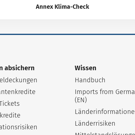
Annex Klima-Check
n absichern
Wissen
ldeckungen
Handbuch
antenkredite
Imports from Germ
(EN)
Tickets
Länderinformation
kredite
Länderrisiken
ationsrisiken