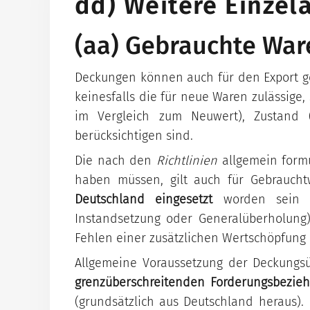
dd) Weitere Einzel
Fabrikationsrisikodeckung
Klima-Check
YouTube-Kanal
Vertragsgarantiedeckung
(aa) Gebrauchte War
Leasingdeckung
Deckungen können auch für den Export g
keinesfalls die für neue Waren zulässige
im Vergleich zum Neuwert), Zustand (
berücksichtigen sind.
Die nach den
Richtlinien
allgemein formu
haben müssen, gilt auch für Gebrauch
Deutschland eingesetzt
worden sein u
Instandsetzung oder Generalüberholung)
Fehlen einer zusätzlichen Wertschöpfun
Allgemeine Voraussetzung der Deckungsü
grenzüberschreitenden Forderungsbezie
(grundsätzlich aus Deutschland heraus).