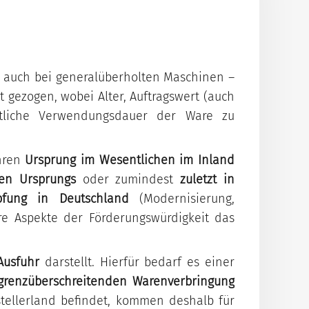
Wir prüfen Ihr Vorhaben
All-In-Entgelt-Indikation
Informationen
kostenlos und
inklusive Finanzierungsplan.
Download Formulare
unverbindlich.
 auch bei generalüberholten Maschinen –
Schaden melden
t gezogen, wobei Alter, Auftragswert (auch
Antrag stellen
chtliche Verwendungsdauer der Ware zu
So geht's einfach und
schnell.
ihren
Ursprung im Wesentlichen im Inland
hen Ursprungs
oder zumindest
zuletzt in
pfung in Deutschland
(Modernisierung,
re Aspekte der Förderungswürdigkeit das
Ausfuhr
darstellt. Hierfür bedarf es einer
grenzüberschreitenden Warenverbringung
stellerland befindet, kommen deshalb für