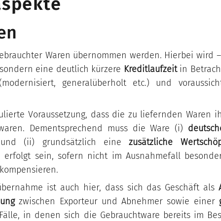
aspekte
Sicherheits- und
FAQs
Verteidigungsindustrie
en
ebrauchter Waren übernommen werden. Hierbei wird –
, sondern eine deutlich kürzere
Kreditlaufzeit
in Betrach
modernisiert, generalüberholt etc.) und voraussi
lierte Voraussetzung, dass die zu liefernden Waren 
twaren. Dementsprechend muss die Ware (i)
deutsc
nd (ii) grundsätzlich eine
zusätzliche Wertschö
 erfolgt sein, sofern nicht im Ausnahmefall besonde
g kompensieren.
bernahme ist auch hier, dass sich das Geschäft als
hung
zwischen Exporteur und Abnehmer sowie einer
 Fälle, in denen sich die Gebrauchtware bereits im Be