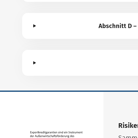
Abschnitt D 
Risike
Samme