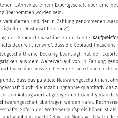
tehen („Annex zu einem Exportgeschäft über eine neue
ung übernommen worden sein.
s veräußerten und der in Zahlung genommenen Masc
tigkeit der Austauschlieferung“).
ung der Gebrauchtmaschine zu deckende
Kaufpreisf
häfts dadurch „frei wird“, dass die Gebrauchtmaschine
(Neugeschäft) eine Deckung beantragt, hat der Expor
ngsrisiken aus dem Weiterverkauf von in Zahlung g
auchtmaschine muss zu diesem Zeitpunkt noch nicht be
grunde, dass das parallele Neuwarengeschäft nicht oh
geschäft durch die Inzahlungnahme quantitativ das zu
h vom Auftragswert abgezogen und damit gedanklich d
chtwarengeschäft übertragen werden kann. Rechnerisc
chäfts. Sofern der Weiterverkaufspreis höher ist als
at und glaubhaft macht (etwa für Montage, Ersatzteil