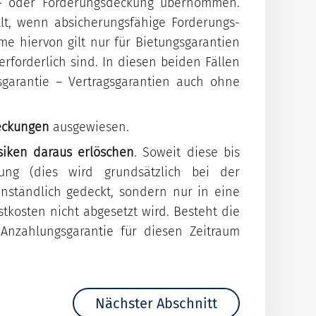
ko- oder Forderungsdeckung übernommen.
Wir prüfen Ihr Vorhaben
All-In-Entgelt-Indikation
Informationen
lt, wenn absicherungsfähige Forderungs-
kostenlos und
inklusive Finanzierungsplan.
 hiervon gilt nur für Bietungsgarantien
Download Formulare
unverbindlich.
rforderlich sind. In diesen beiden Fällen
garantie – Vertragsgarantien auch ohne
Schaden melden
Antrag stellen
So geht's einfach und
eckungen
ausgewiesen.
schnell.
siken daraus erlöschen
. Soweit diese bis
ung (dies wird grundsätzlich bei der
ständlich gedeckt, sondern nur in eine
tkosten nicht abgesetzt wird. Besteht die
Anzahlungsgarantie für diesen Zeitraum
Nächster Abschnitt