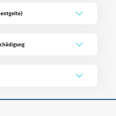
sentgelte)
schädigung