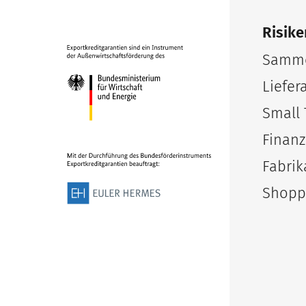
Risike
Samme
Liefer
Small 
Finanz
Fabrik
Shopp