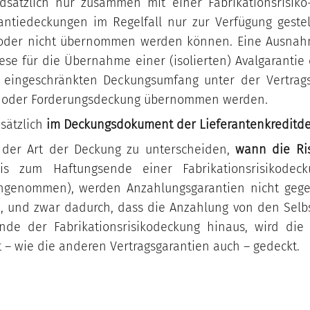
Sicherheits- und
dsätzlich nur zusammen mit einer Fabrikationsrisi
FAQs
Verteidigungsindustrie
ntiedeckungen im Regelfall nur zur Verfügung gestel
n oder nicht übernommen werden können. Eine Ausnahme
ese für die Übernahme einer (isolierten) Avalgarantie e
eingeschränkten Deckungsumfang unter der Vertrags
ko- oder Forderungsdeckung übernommen werden.
sätzlich
im Deckungsdokument der Lieferantenkreditd
h der Art der Deckung zu unterscheiden,
wann die Ri
is zum Haftungsende einer Fabrikationsrisikodeck
angenommen), werden Anzahlungsgarantien nicht gegen
, und zwar dadurch, dass die Anzahlung von den Selbs
nde der Fabrikationsrisikodeckung hinaus, wird die 
rt – wie die anderen Vertragsgarantien auch – gedeckt.