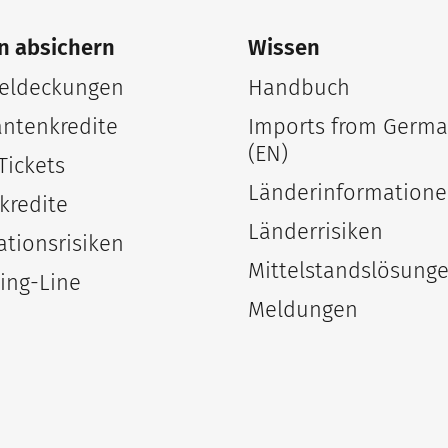
n absichern
Wissen
ldeckungen
Handbuch
antenkredite
Imports from Germ
(EN)
Tickets
Länderinformation
kredite
Länderrisiken
ationsrisiken
Mittelstandslösung
ing-Line
Meldungen