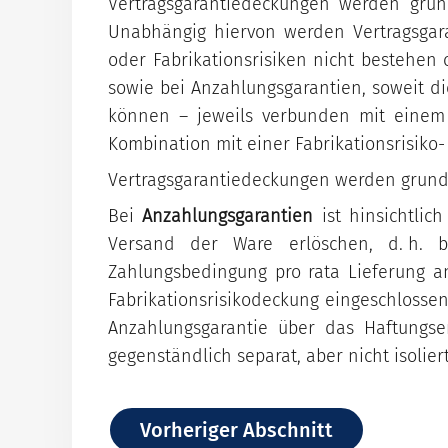
Fabrikationsrisikodeckung
Klima-Check
Vertragsgarantiedeckungen werden grun
Unabhängig hiervon werden Vertragsgara
YouTube-Kanal
Vertragsgarantiedeckung
oder Fabrikationsrisiken nicht bestehe
Leasingdeckung
sowie bei Anzahlungsgarantien, soweit di
können – jeweils verbunden mit einem 
Kombination mit einer Fabrikationsrisi
Vertragsgarantiedeckungen werden grund
Bei
Anzahlungsgarantien
ist hinsichtlic
Versand der Ware erlöschen, d. h. b
Zahlungsbedingung pro rata Lieferung 
Fabrikationsrisikodeckung eingeschlossen
Anzahlungsgarantie über das Haftungse
gegenständlich separat, aber nicht isolie
Vorheriger Abschnitt