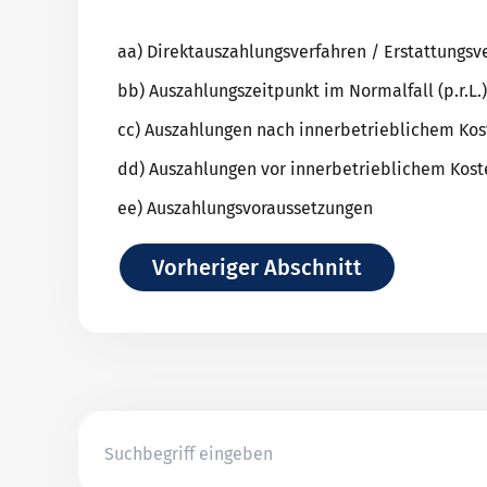
Fabrikationsrisikodeckung
Klima-Check
YouTube-Kanal
Vertragsgarantiedeckung
aa) Direktauszahlungsverfahren / Erstattungsv
Leasingdeckung
bb) Auszahlungszeitpunkt im Normalfall (p.r.L.)
cc) Auszahlungen nach innerbetrieblichem Kost
dd) Auszahlungen vor innerbetrieblichem Koste
ee) Auszahlungsvoraussetzungen
Vorheriger Abschnitt