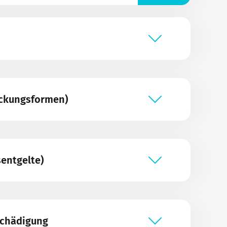
eckungsformen)
sentgelte)
schädigung