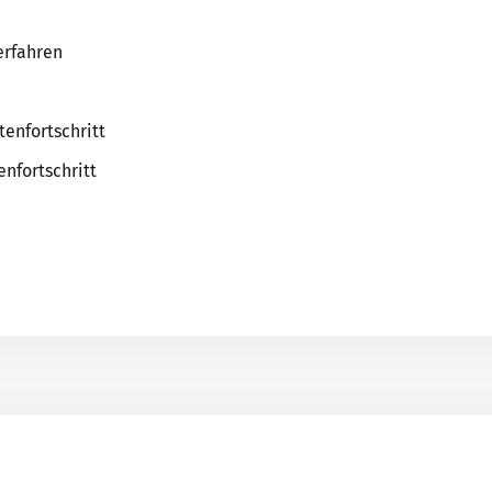
Sicherheits- und
FAQs
Verteidigungsindustrie
erfahren
enfortschritt
nfortschritt