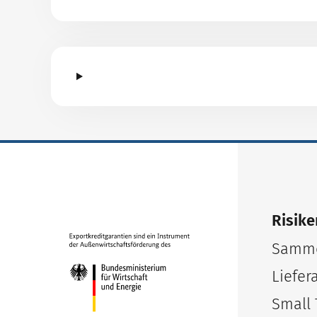
Risike
Samme
Liefer
Small 